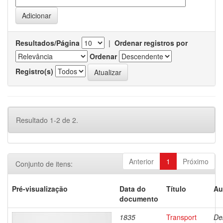
Resultados/Página
|
Ordenar registros por
Ordenar
Registro(s)
Resultado 1-2 de 2.
Anterior
1
Próximo
Conjunto de itens:
Pré-visualização
Data do
Título
Au
documento
1835
Transport
De