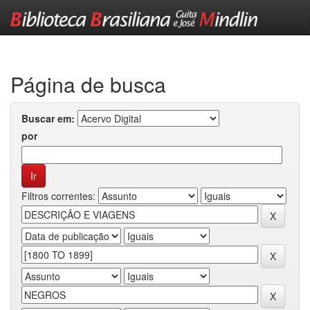
Skip
navigation
Página de busca
Buscar em:
por
Filtros correntes: