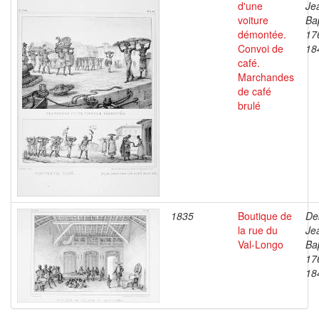
d'une
Je
voiture
Bap
démontée.
17
Convoi de
18
café.
Marchandes
de café
brulé
1835
Boutique de
De
la rue du
Je
Val-Longo
Bap
17
18