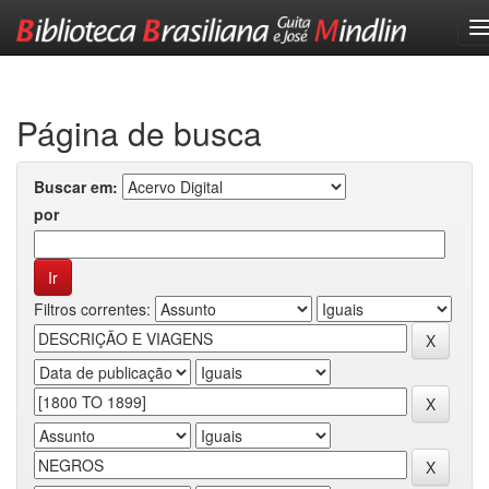
Skip
navigation
Página de busca
Buscar em:
por
Filtros correntes: