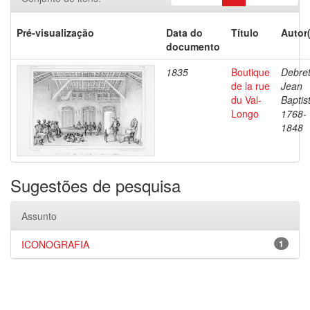
Pré-visualização
Data do
Título
Autor
documento
1835
Boutique
Debret
de la rue
Jean
du Val-
Baptis
Longo
1768-
1848
Sugestões de pesquisa
Assunto
ICONOGRAFIA
1