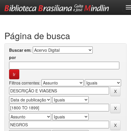
Skip
navigation
Página de busca
Buscar em:
por
Filtros correntes: