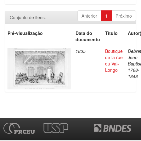
Anterior
1
Próximo
Conjunto de itens:
Pré-visualização
Data do
Título
Autor
documento
1835
Boutique
Debret
de la rue
Jean
du Val-
Baptis
Longo
1768-
1848