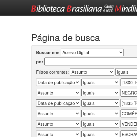
Skip
navigation
Página de busca
Buscar em:
por
Filtros correntes: