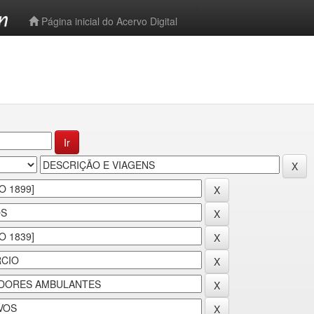
-->
Página inicial do Acervo Digital