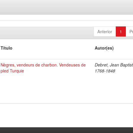
Anterior
1
P
Título
Autor(es)
Nègres, vendeurs de charbon. Vendeuses de
Debret, Jean Baptist
pled Turquie
1768-1848