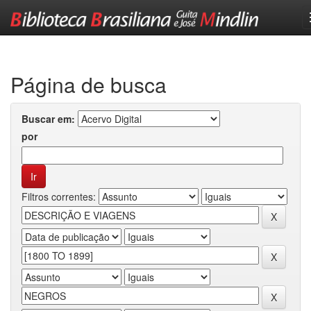
Skip
navigation
Página de busca
Buscar em:
por
Filtros correntes: