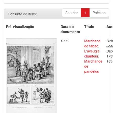
Anterior
1
Próximo
Conjunto de itens:
Pré-visualização
Data do
Título
Aut
documento
1835
Marchand
Deb
de tabac.
Jea
L'aveugle
Bapt
chanteur.
176
Marchande
184
de
pandelos