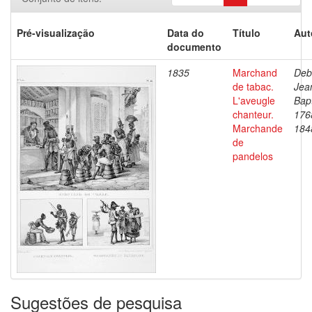
Pré-visualização
Data do
Título
Aut
documento
1835
Marchand
Deb
de tabac.
Jea
L'aveugle
Bapt
chanteur.
176
Marchande
184
de
pandelos
Sugestões de pesquisa