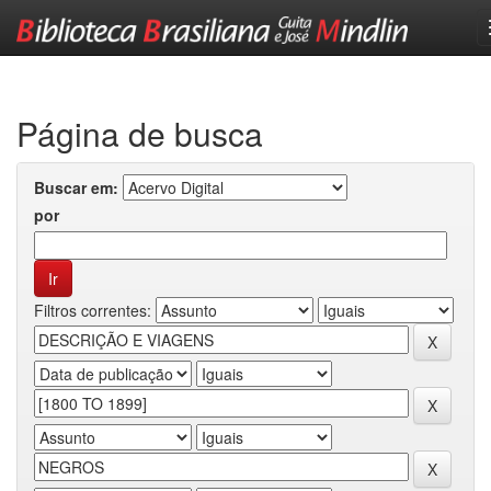
Skip
navigation
Página de busca
Buscar em:
por
Filtros correntes: