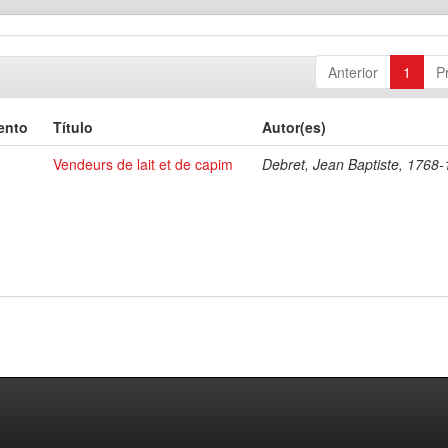
Anterior
1
P
ento
Título
Autor(es)
Vendeurs de lait et de capim
Debret, Jean Baptiste, 1768