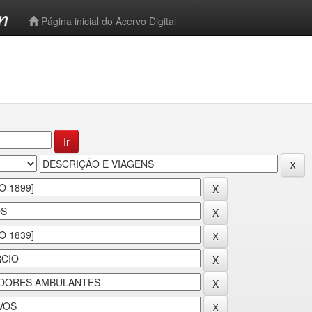
-->
Página inicial do Acervo Digital