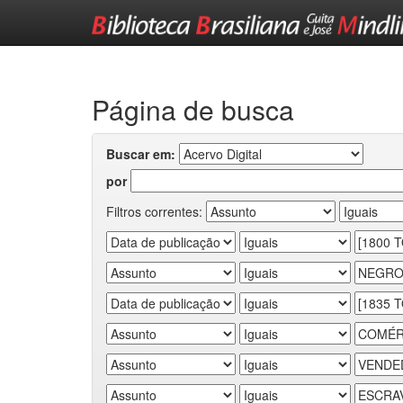
Skip
navigation
Página de busca
Buscar em:
por
Filtros correntes: