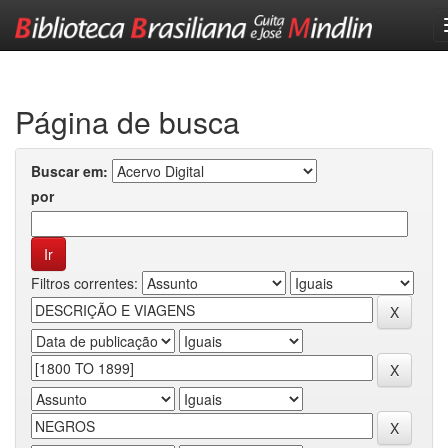
Skip
navigation
Página de busca
Buscar em:
por
Filtros correntes: