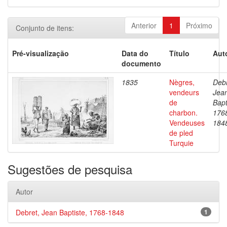
Anterior
1
Próximo
Conjunto de itens:
Pré-visualização
Data do
Título
Aut
documento
1835
Nègres,
Debr
vendeurs
Jea
de
Bapt
charbon.
176
Vendeuses
184
de pled
Turquie
Sugestões de pesquisa
Autor
Debret, Jean Baptiste, 1768-1848
1