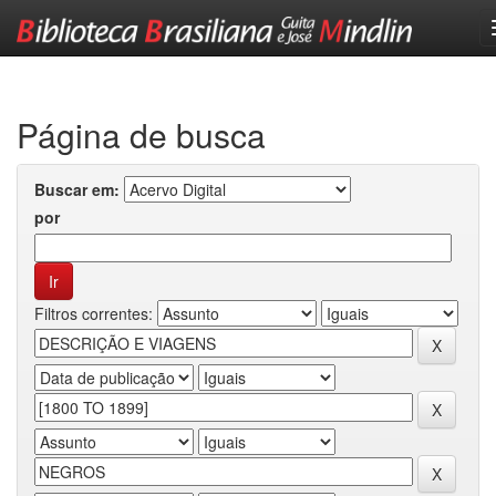
Skip
navigation
Página de busca
Buscar em:
por
Filtros correntes: