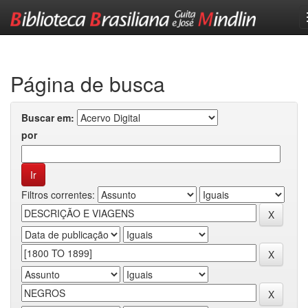
Skip
navigation
Página de busca
Buscar em:
por
Filtros correntes: