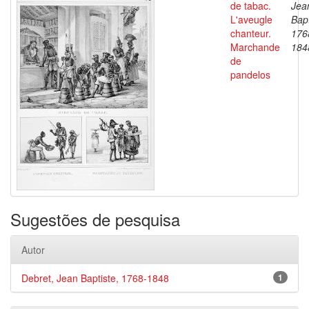
de tabac.
Jea
L'aveugle
Bapt
chanteur.
176
Marchande
184
de
pandelos
Sugestões de pesquisa
Autor
Debret, Jean Baptiste, 1768-1848
1