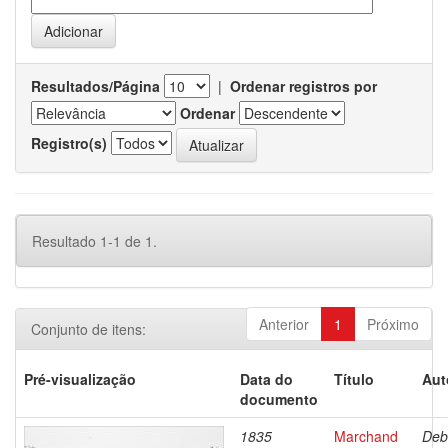
Resultados/Página
|
Ordenar registros por
Ordenar
Registro(s)
Resultado 1-1 de 1.
Anterior
1
Próximo
Conjunto de itens:
Pré-visualização
Data do
Título
Aut
documento
1835
Marchand
Deb