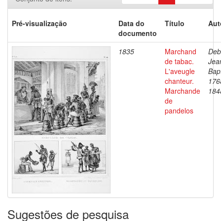
Pré-visualização
Data do
Título
Aut
documento
1835
Marchand
Deb
de tabac.
Jea
L'aveugle
Bapt
chanteur.
176
Marchande
184
de
pandelos
Sugestões de pesquisa