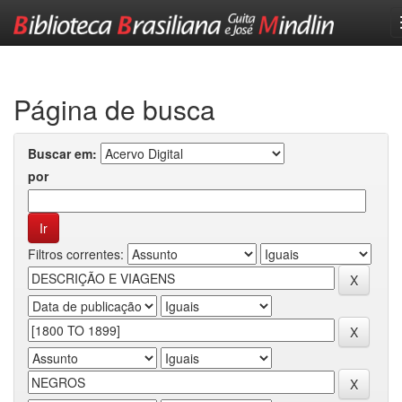
Skip
navigation
Página de busca
Buscar em:
por
Filtros correntes: