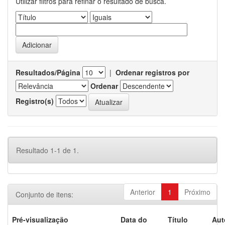
Utilizar filtros para refinar o resultado de busca.
Resultados/Página
|
Ordenar registros por
Ordenar
Registro(s)
Resultado 1-1 de 1.
Anterior
1
Próximo
Conjunto de itens:
Pré-visualização
Data do
Título
Aut