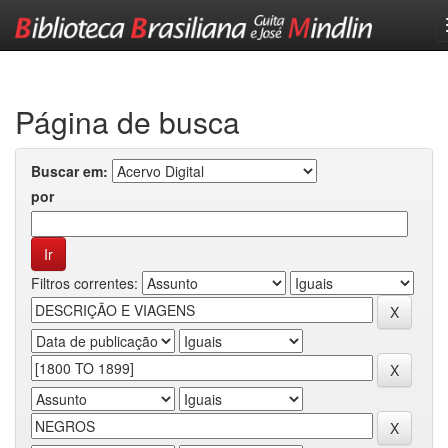
Skip
navigation
Página de busca
Buscar em:
por
Filtros correntes: