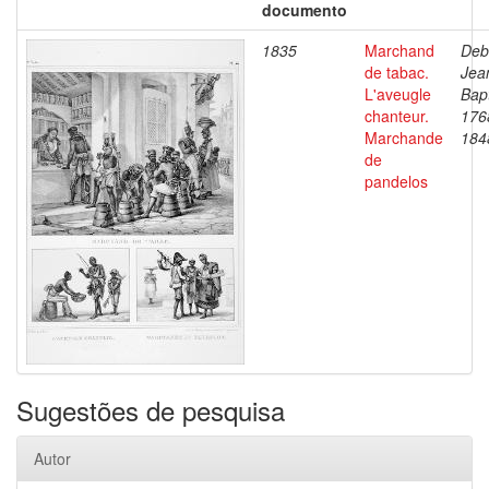
documento
1835
Marchand
Deb
de tabac.
Jea
L'aveugle
Bapt
chanteur.
176
Marchande
184
de
pandelos
Sugestões de pesquisa
Autor