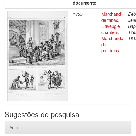
documento
1835
Marchand
Deb
de tabac.
Jea
L'aveugle
Bapt
chanteur.
176
Marchande
184
de
pandelos
Sugestões de pesquisa
Autor