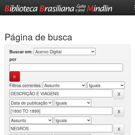
Skip
navigation
Página de busca
Buscar em:
por
Filtros correntes: