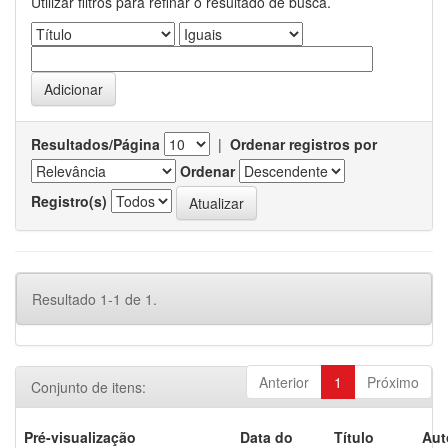
Utilizar filtros para refinar o resultado de busca.
Resultados/Página
|
Ordenar registros por
Ordenar
Registro(s)
Resultado 1-1 de 1.
Anterior
1
Próximo
Conjunto de itens:
Pré-visualização
Data do
Título
Aut