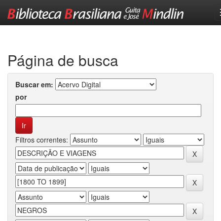
Skip
navigation
Página de busca
Buscar em:
por
Filtros correntes: