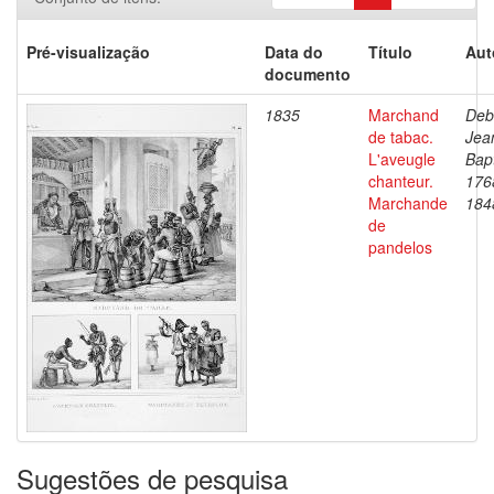
Pré-visualização
Data do
Título
Aut
documento
1835
Marchand
Deb
de tabac.
Jea
L'aveugle
Bapt
chanteur.
176
Marchande
184
de
pandelos
Sugestões de pesquisa