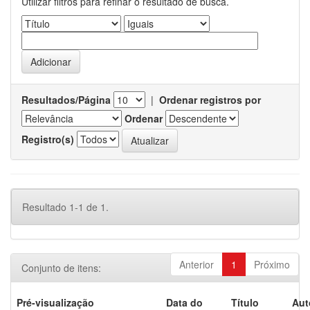
Utilizar filtros para refinar o resultado de busca.
Resultados/Página
|
Ordenar registros por
Ordenar
Registro(s)
Resultado 1-1 de 1.
Anterior
1
Próximo
Conjunto de itens:
Pré-visualização
Data do
Título
Aut