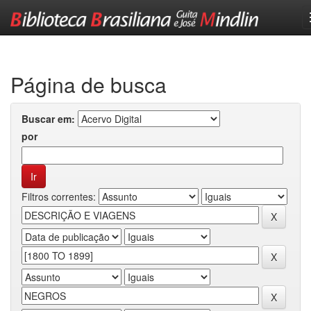
Skip
navigation
Página de busca
Buscar em:
por
Filtros correntes: