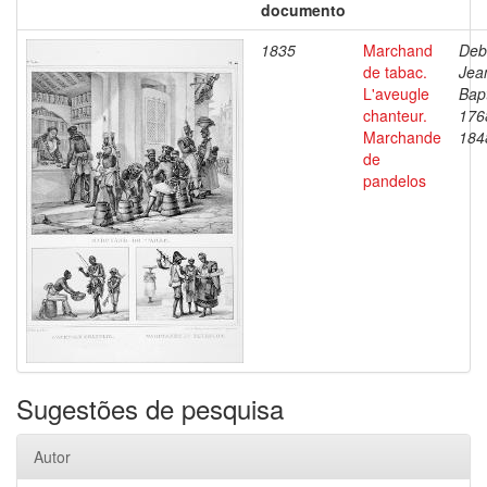
documento
1835
Marchand
Deb
de tabac.
Jea
L'aveugle
Bapt
chanteur.
176
Marchande
184
de
pandelos
Sugestões de pesquisa
Autor