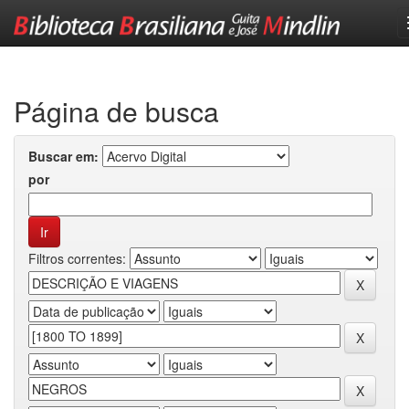
Skip
navigation
Página de busca
Buscar em:
por
Filtros correntes: