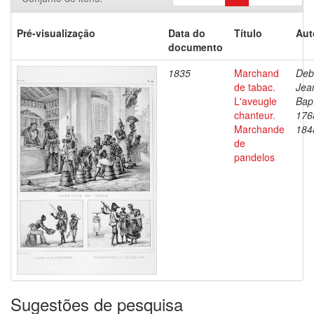
Pré-visualização
Data do
Título
Aut
documento
1835
Marchand
Deb
de tabac.
Jea
L'aveugle
Bapt
chanteur.
176
Marchande
184
de
pandelos
Sugestões de pesquisa