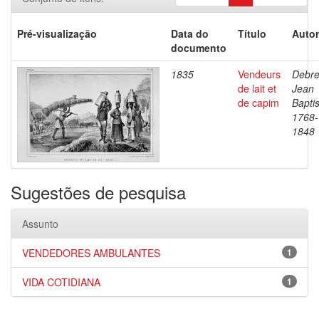
Pré-visualização
Data do
Título
Autor
documento
1835
Vendeurs
Debre
de lait et
Jean
de capim
Baptis
1768-
1848
Sugestões de pesquisa
Assunto
VENDEDORES AMBULANTES
1
VIDA COTIDIANA
1