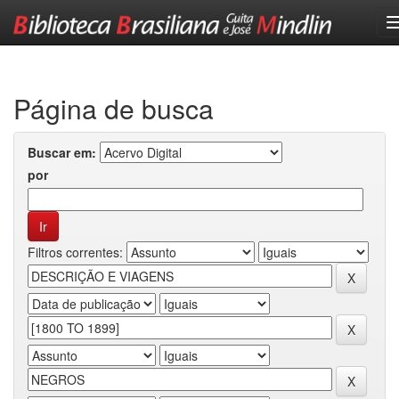
Skip
navigation
Página de busca
Buscar em:
por
Filtros correntes: