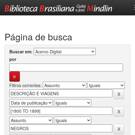
Skip
navigation
Página de busca
Buscar em:
por
Filtros correntes: