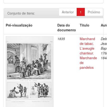
Anterior
1
Próximo
Conjunto de itens:
Pré-visualização
Data do
Título
Aut
documento
1835
Marchand
Deb
de tabac.
Jea
L'aveugle
Bapt
chanteur.
176
Marchande
184
de
pandelos