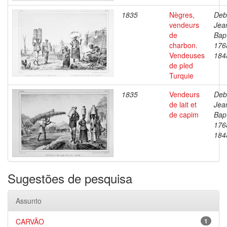
1835
Nègres,
Deb
vendeurs
Jea
de
Bapt
charbon.
176
Vendeuses
184
de pled
Turquie
1835
Vendeurs
Deb
de lait et
Jea
de capim
Bapt
176
184
Sugestões de pesquisa
Assunto
CARVÃO
1