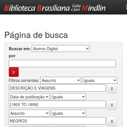
Skip
navigation
Página de busca
Buscar em:
por
Filtros correntes: