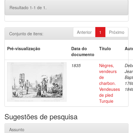
Resultado 1-1 de 1.
Anterior
1
Próximo
Conjunto de itens:
Pré-visualização
Data do
Título
Aut
documento
1835
Nègres,
Debr
vendeurs
Jea
de
Bapt
charbon.
176
Vendeuses
184
de pled
Turquie
Sugestões de pesquisa
Assunto