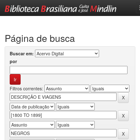
Skip
navigation
Página de busca
Buscar em:
por
Filtros correntes: