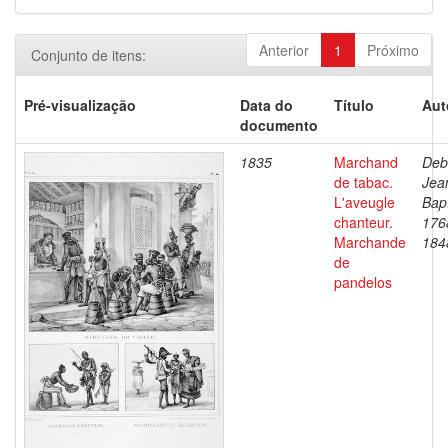
Anterior
1
Próximo
Conjunto de itens:
Pré-visualização
Data do
Título
Aut
documento
1835
Marchand
Deb
de tabac.
Jea
L'aveugle
Bapt
chanteur.
176
Marchande
184
de
pandelos