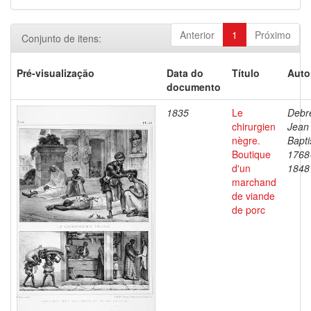
Anterior
1
Próximo
Conjunto de itens:
Pré-visualização
Data do
Título
Auto
documento
1835
Le
Debre
chirurgien
Jean
nègre.
Bapti
Boutique
1768
d'un
1848
marchand
de viande
de porc