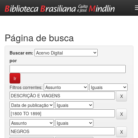
Skip
navigation
Página de busca
Buscar em:
por
Filtros correntes: