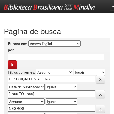
Skip
navigation
Página de busca
Buscar em:
por
Filtros correntes: