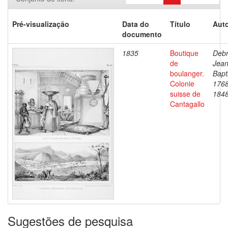
Pré-visualização
Data do
Título
Auto
documento
1835
Boutique
Debr
de
Jea
boulanger.
Bapt
Colonie
1768
suisse de
184
Cantagallo
Sugestões de pesquisa