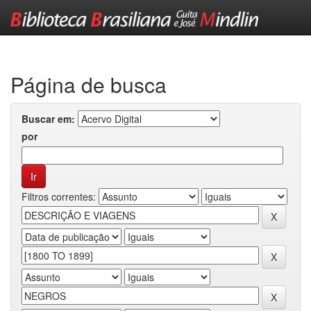
Skip
navigation
Página de busca
Buscar em:
por
Filtros correntes: