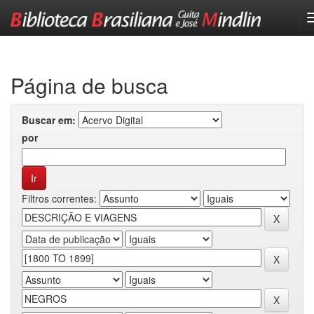
Skip
navigation
Página de busca
Buscar em:
por
Filtros correntes: