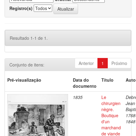
Registro(s)
Resultado 1-1 de 1.
Anterior
1
Próximo
Conjunto de itens:
Pré-visualização
Data do
Título
Auto
documento
1835
Le
Debre
chirurgien
Jean
nègre.
Bapti
Boutique
1768
d'un
1848
marchand
de viande