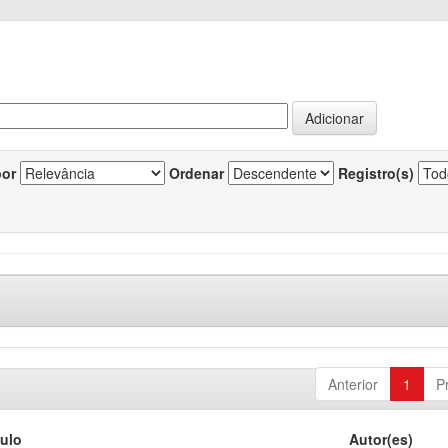
por
Ordenar
Registro(s)
Anterior
1
P
tulo
Autor(es)