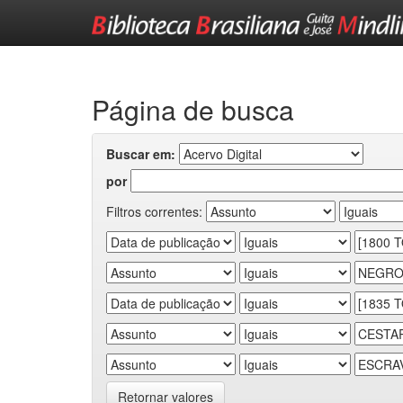
Skip
navigation
Página de busca
Buscar em:
por
Filtros correntes:
Retornar valores