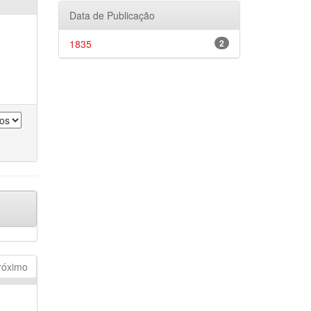
Data de Publicação
1835
2
róximo