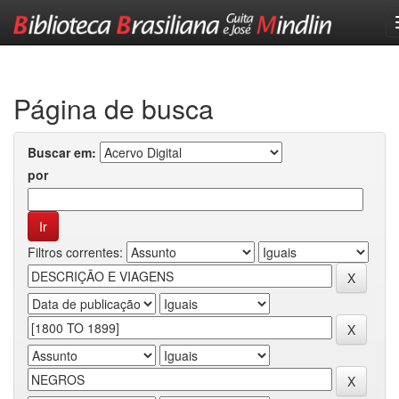
Skip
navigation
Página de busca
Buscar em:
por
Filtros correntes: