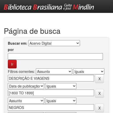
Skip
navigation
Página de busca
Buscar em:
por
Filtros correntes: