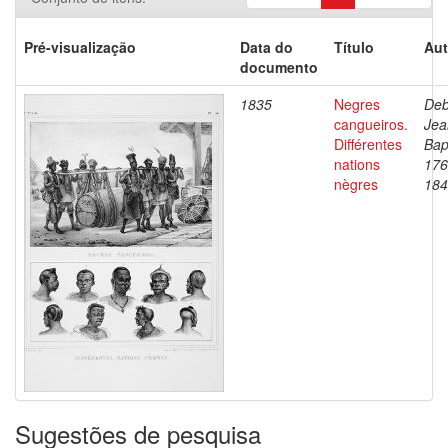
Pré-visualização
Data do
Título
Aut
documento
1835
Negres
Deb
cangueiros.
Jea
Différentes
Bap
nations
176
nègres
184
Sugestões de pesquisa