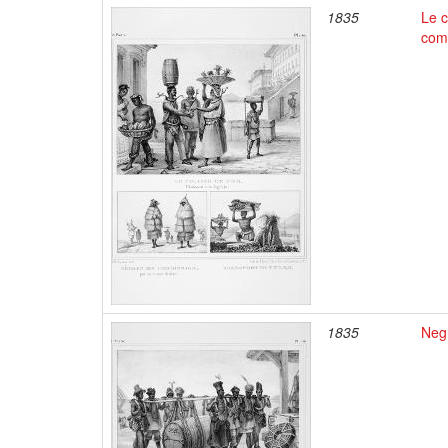
1835
Le c
comm
1835
Negr