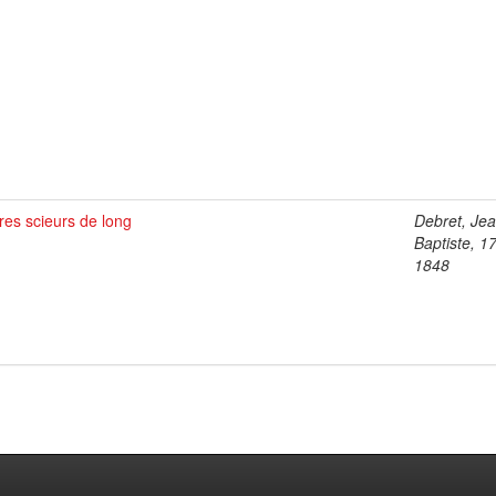
es scieurs de long
Debret, Je
Baptiste, 1
1848