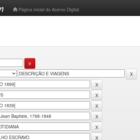
-->
Página inicial do Acervo Digital