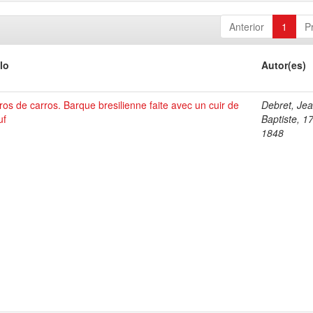
Anterior
1
P
lo
Autor(es)
os de carros. Barque bresilienne faite avec un cuir de
Debret, Je
uf
Baptiste, 1
1848