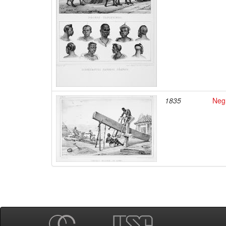
1835
Negr