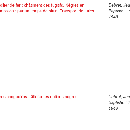
ollier de fer : châtiment des fugitifs. Négres en
Debret, Je
ission : par un temps de pluie. Transport de tuiles
Baptiste, 1
1848
es cangueiros. Différentes nations nègres
Debret, Je
Baptiste, 1
1848