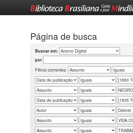
Skip
navigation
Página de busca
Buscar em:
por
Filtros correntes: