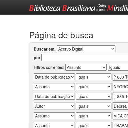
Skip
navigation
Página de busca
Buscar em:
por
Filtros correntes: