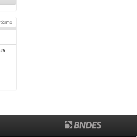
róximo
848