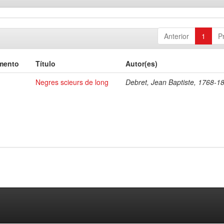
Anterior
1
P
mento
Título
Autor(es)
Negres scieurs de long
Debret, Jean Baptiste, 1768-1