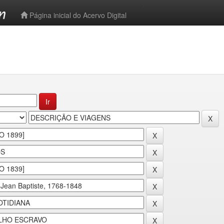
-->
Página inicial do Acervo Digital