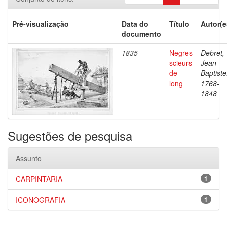
Pré-visualização
Data do
Título
Autor(e
documento
1835
Negres
Debret,
scieurs
Jean
de
Baptiste
long
1768-
1848
Sugestões de pesquisa
Assunto
CARPINTARIA
1
ICONOGRAFIA
1