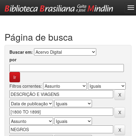
Skip
navigation
Página de busca
Buscar em:
por
Filtros correntes: