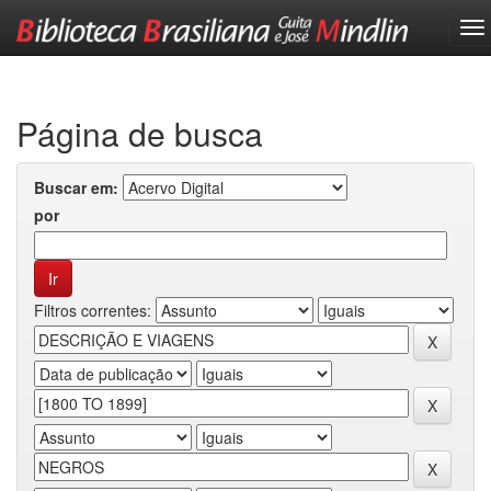
Skip
navigation
Página de busca
Buscar em:
por
Filtros correntes: