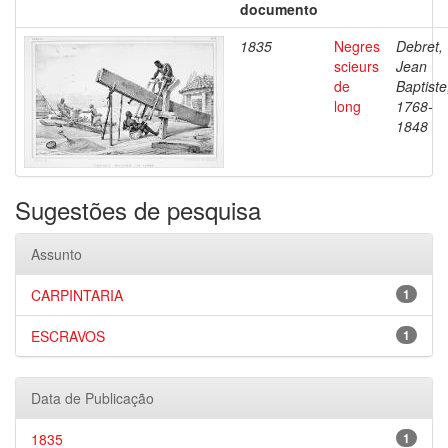
documento
1835
Negres
Debret,
scieurs
Jean
de
Baptiste
long
1768-
1848
Sugestões de pesquisa
Assunto
CARPINTARIA
1
ESCRAVOS
1
Data de Publicação
1835
1