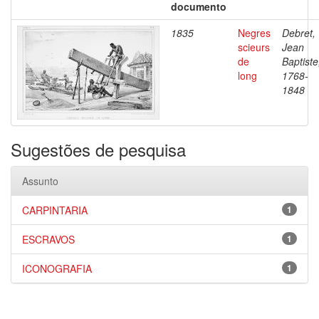
documento
1835
Negres
Debret,
scieurs
Jean
de
Baptiste
long
1768-
1848
Sugestões de pesquisa
Assunto
CARPINTARIA
1
ESCRAVOS
1
ICONOGRAFIA
1