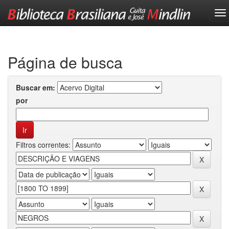
Skip
navigation
Página de busca
Buscar em:
por
Filtros correntes: