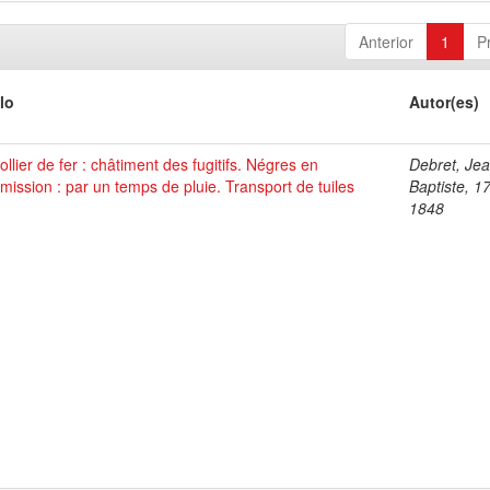
Anterior
1
P
lo
Autor(es)
ollier de fer : châtiment des fugitifs. Négres en
Debret, Je
ission : par un temps de pluie. Transport de tuiles
Baptiste, 1
1848