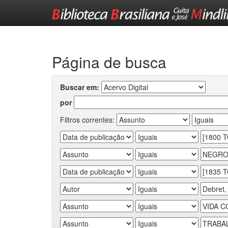
Skip
navigation
Página de busca
Buscar em:
por
Filtros correntes: