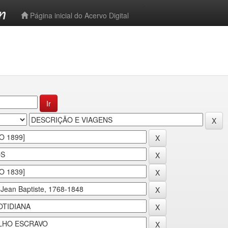
-->
Página inicial do Acervo Digital