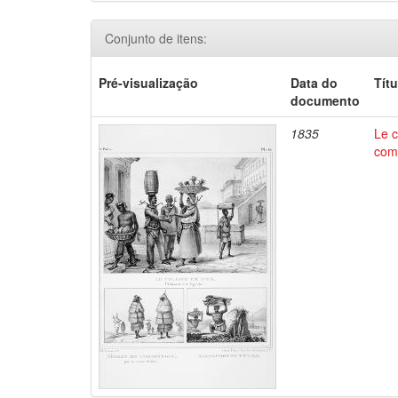
Conjunto de itens:
Pré-visualização
Data do
Títu
documento
1835
Le c
comm