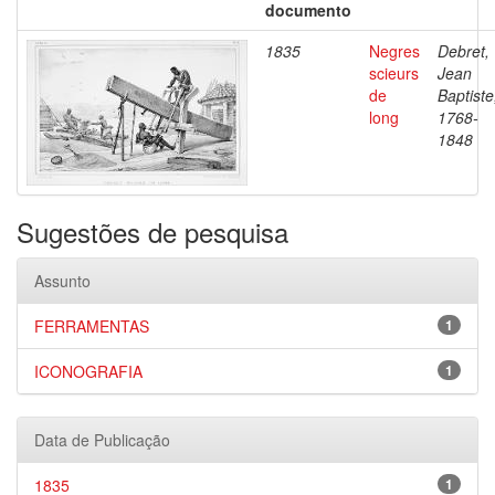
documento
1835
Negres
Debret,
scieurs
Jean
de
Baptiste
long
1768-
1848
Sugestões de pesquisa
Assunto
FERRAMENTAS
1
ICONOGRAFIA
1
Data de Publicação
1835
1