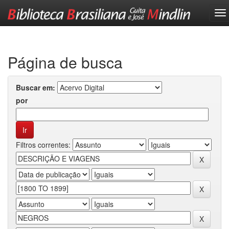
Skip
navigation
Página de busca
Buscar em:
por
Filtros correntes: