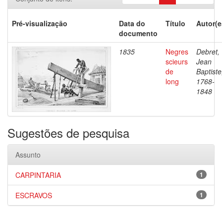
Pré-visualização
Data do
Título
Autor(e
documento
1835
Negres
Debret,
scieurs
Jean
de
Baptiste
long
1768-
1848
Sugestões de pesquisa
Assunto
CARPINTARIA
1
ESCRAVOS
1