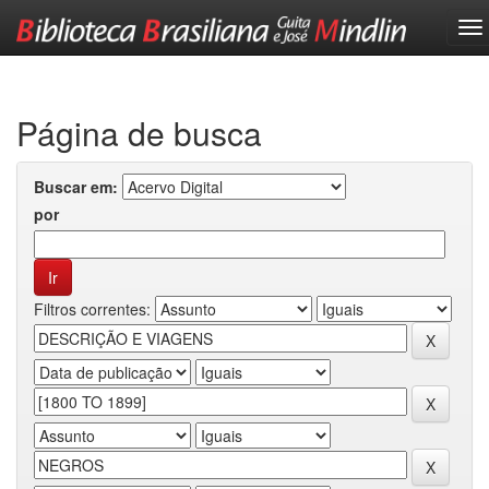
Skip
navigation
Página de busca
Buscar em:
por
Filtros correntes: