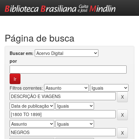
Skip
navigation
Página de busca
Buscar em:
por
Filtros correntes: