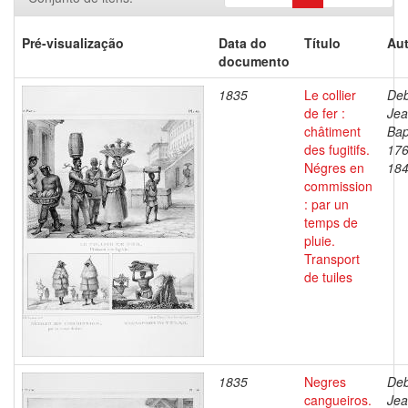
Pré-visualização
Data do
Título
Aut
documento
1835
Le collier
Deb
de fer :
Je
châtiment
Bap
des fugitifs.
176
Négres en
18
commission
: par un
temps de
pluie.
Transport
de tuiles
1835
Negres
Deb
cangueiros.
Je