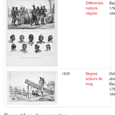
Différentes
Bap
nations
176
nègres
18
1835
Negres
Deb
scieurs de
Je
long
Bap
176
18