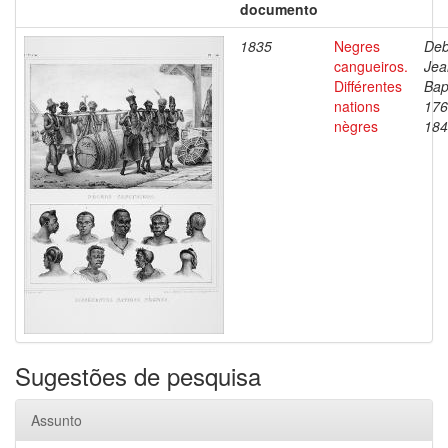
documento
1835
Negres
Deb
cangueiros.
Jea
Différentes
Bap
nations
176
nègres
184
Sugestões de pesquisa
Assunto