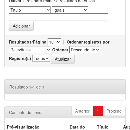
Utilizar filtros para refinar o resultado de busca.
Resultados/Página
|
Ordenar registros por
Ordenar
Registro(s)
Resultado 1-1 de 1.
Anterior
1
Próximo
Conjunto de itens:
Pré-visualização
Data do
Título
Aut