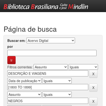
Skip
navigation
Página de busca
Buscar em:
por
Filtros correntes: