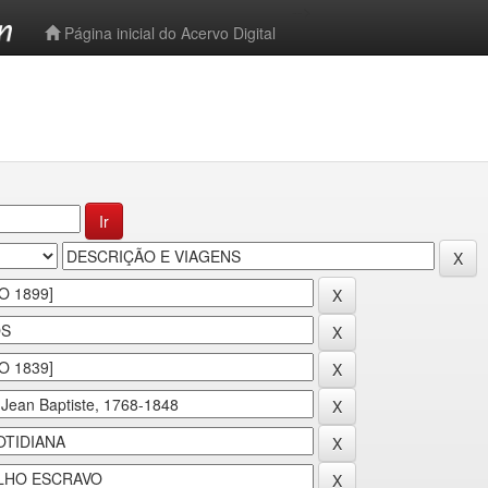
-->
Página inicial do Acervo Digital