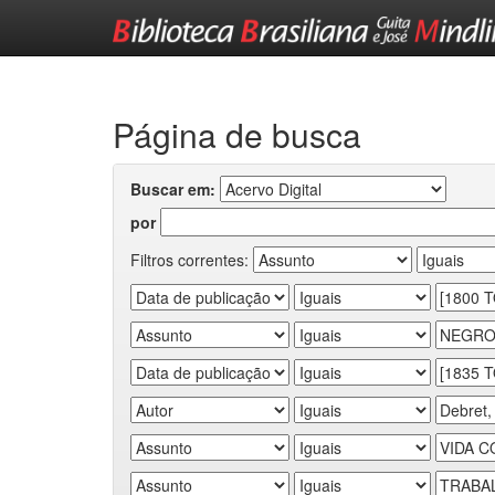
Skip
navigation
Página de busca
Buscar em:
por
Filtros correntes: