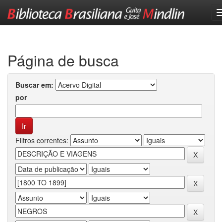
Skip
navigation
Página de busca
Buscar em:
por
Filtros correntes: