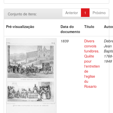
Anterior
1
Próximo
Conjunto de itens:
Pré-visualização
Data do
Título
Autor
documento
1839
Divers
Debre
convois
Jean
funébres.
Bapti
Quête
1768
pour
1848
l'entretien
de
l'eglise
du
Rosario