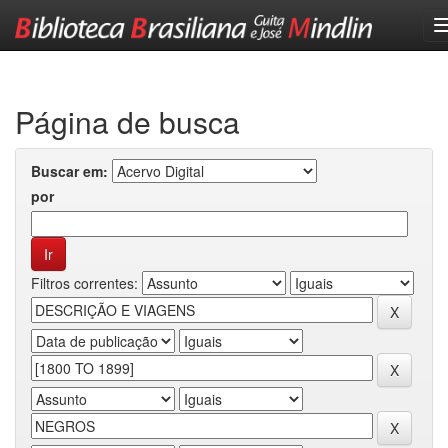
Skip
navigation
Página de busca
Buscar em:
por
Filtros correntes: