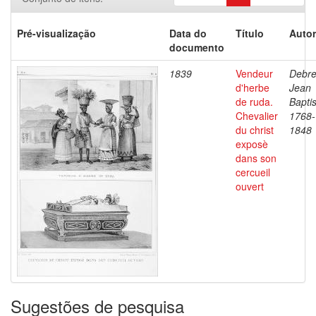
Pré-visualização
Data do
Título
Autor
documento
1839
Vendeur
Debre
d'herbe
Jean
de ruda.
Baptis
Chevalier
1768-
du christ
1848
exposè
dans son
cercueil
ouvert
Sugestões de pesquisa