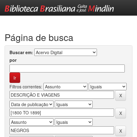
Skip
navigation
Página de busca
Buscar em:
por
Filtros correntes: