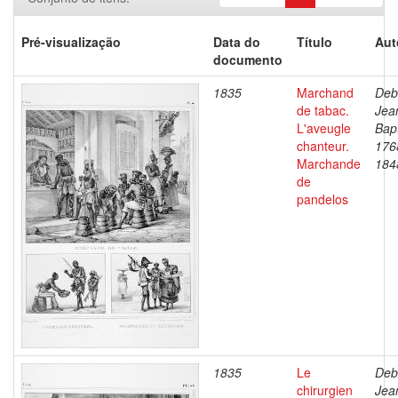
Pré-visualização
Data do
Título
Aut
documento
1835
Marchand
Deb
de tabac.
Jea
L'aveugle
Bapt
chanteur.
176
Marchande
184
de
pandelos
1835
Le
Deb
chirurgien
Jea