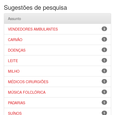
Sugestões de pesquisa
Assunto
VENDEDORES AMBULANTES
3
CARVÃO
1
DOENÇAS
1
LEITE
1
MILHO
1
MÉDICOS CIRURGIÕES
1
MÚSICA FOLCLÓRICA
1
PADARIAS
1
SUÍNOS
1