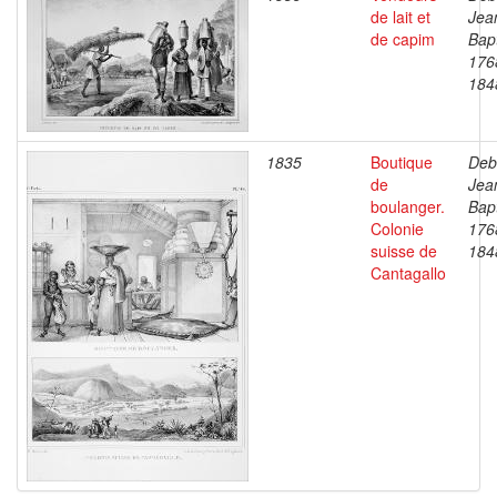
de lait et
Jea
de capim
Bapt
176
184
1835
Boutique
Deb
de
Jea
boulanger.
Bapt
Colonie
176
suisse de
184
Cantagallo