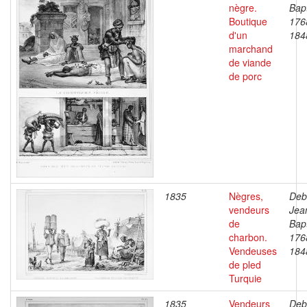
nègre.
Bapt
Boutique
176
d'un
184
marchand
de viande
de porc
1835
Nègres,
Deb
vendeurs
Jea
de
Bapt
charbon.
176
Vendeuses
184
de pled
Turquie
1835
Vendeurs
Deb