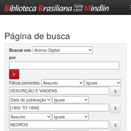
Skip
navigation
Página de busca
Buscar em:
por
Filtros correntes: