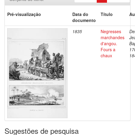
Pré-visualização
Data do
Título
Au
documento
1835
Negresses
De
marchandes
Je
d'angou.
Bap
Fours a
17
chaux
18
Sugestões de pesquisa