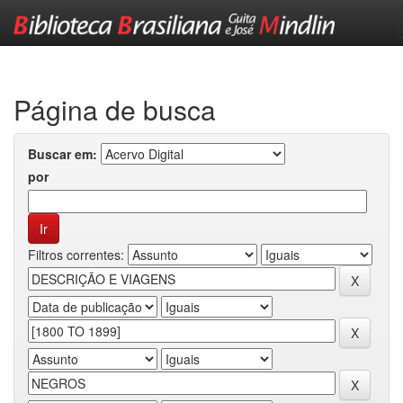
Skip
navigation
Página de busca
Buscar em:
por
Filtros correntes: