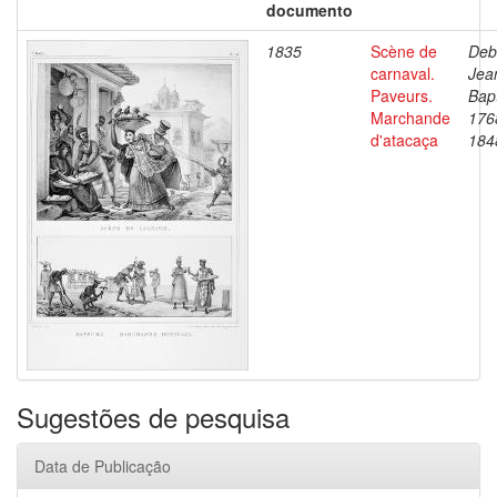
documento
1835
Scène de
Deb
carnaval.
Jea
Paveurs.
Bapt
Marchande
176
d'atacaça
184
Sugestões de pesquisa
Data de Publicação