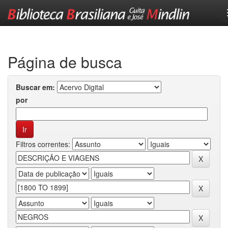
Skip
navigation
Página de busca
Buscar em:
por
Filtros correntes: