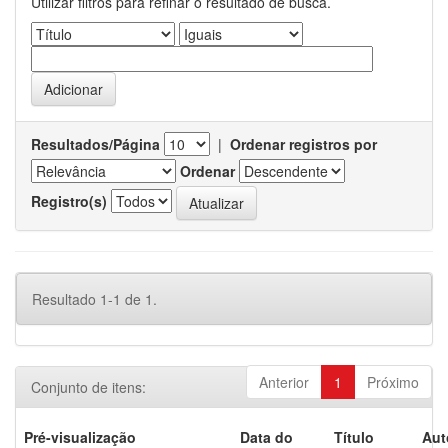
Utilizar filtros para refinar o resultado de busca.
Resultados/Página
|
Ordenar registros por
Ordenar
Registro(s)
Resultado 1-1 de 1.
Anterior
1
Próximo
Conjunto de itens:
Pré-visualização
Data do
Título
Aut