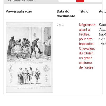
Pré-visualização
Data do
Título
Auto
documento
1839
Négresses
Debr
allant a
Jea
l'église,
Bapt
pour être
1768
baptisées.
184
Chevaliers
du Christ,
en grand
costume
de l'ordre