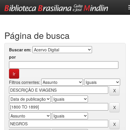
Skip
navigation
Página de busca
Buscar em:
por
Filtros correntes: