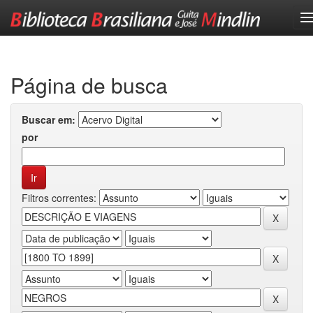
Skip
navigation
Página de busca
Buscar em:
por
Filtros correntes: