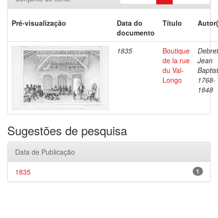
Pré-visualização
Data do
Título
Autor
documento
1835
Boutique
Debret
de la rue
Jean
du Val-
Baptis
Longo
1768-
1848
Sugestões de pesquisa
Data de Publicação
1835
1