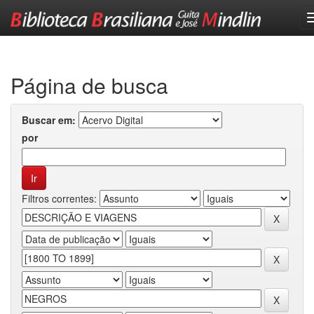
Skip
navigation
Página de busca
Buscar em:
por
Filtros correntes: