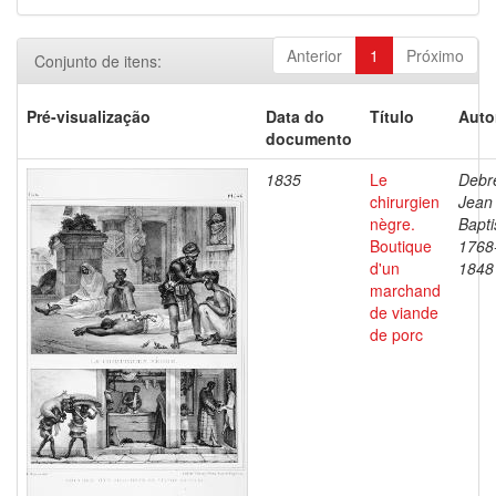
Anterior
1
Próximo
Conjunto de itens:
Pré-visualização
Data do
Título
Auto
documento
1835
Le
Debre
chirurgien
Jean
nègre.
Bapti
Boutique
1768
d'un
1848
marchand
de viande
de porc