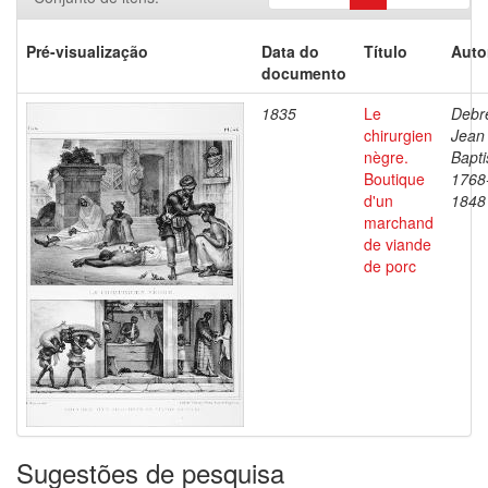
Pré-visualização
Data do
Título
Auto
documento
1835
Le
Debre
chirurgien
Jean
nègre.
Bapti
Boutique
1768
d'un
1848
marchand
de viande
de porc
Sugestões de pesquisa