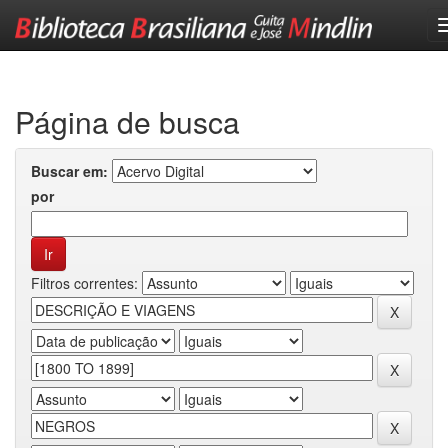
Skip
navigation
Página de busca
Buscar em:
por
Filtros correntes: