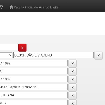
-->
Página inicial do Acervo Digital