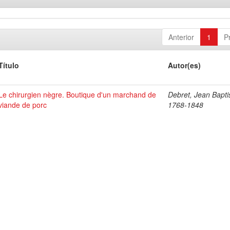
Anterior
1
P
Título
Autor(es)
Le chirurgien nègre. Boutique d'un marchand de
Debret, Jean Bapti
viande de porc
1768-1848