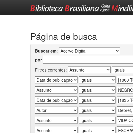
Skip
navigation
Página de busca
Buscar em:
por
Filtros correntes: