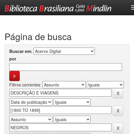
Skip
navigation
Página de busca
Buscar em:
por
Filtros correntes: