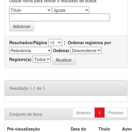
Utilizar filtros para refinar o resultado de busca.
Resultados/Página
|
Ordenar registros por
Ordenar
Registro(s)
Resultado 1-1 de 1.
Anterior
1
Próximo
Conjunto de itens:
Pré-visualização
Data do
Título
Auto