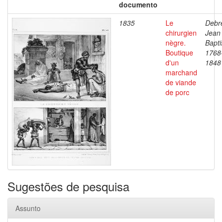
documento
1835
Le
Debre
chirurgien
Jean
nègre.
Bapti
Boutique
1768
d'un
1848
marchand
de viande
de porc
Sugestões de pesquisa
Assunto